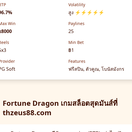
RTP
Volatility
96.7%
สูง ⚡⚡⚡⚡⚡
Max Win
Paylines
x8000
25
Reels
Min Bet
5x3
฿1
Provider
Features
PG Soft
ฟรีสปิน, ตัวคูณ, โบนัสมังกร
Fortune Dragon เกมสล็อตสุดมันส์ที่
❓
thzeus88.com