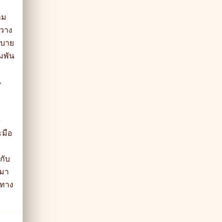
าม
ขวาง
สบาย
มพัน
น
e
ะมือ
กับ
นมา
อทาง