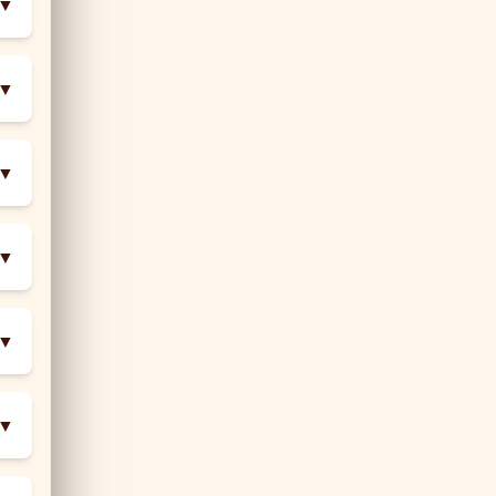
▼
▼
▼
▼
▼
▼