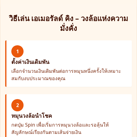
วิธีเล่น เอเมอรัลด์ คิง – วงล้อแห่งความ
มั่งคั่ง
1
ตั้งค่าเงินเดิมพัน
เลือกจำนวนเงินเดิมพันต่อการหมุนหนึ่งครั้งให้เหมาะ
สมกับงบประมาณของคุณ
2
หมุนวงล้อนำโชค
กดปุ่ม Spin เพื่อเริ่มการหมุนวงล้อและรอลุ้นให้
สัญลักษณ์เรียงกันตามเส้นจ่ายเงิน