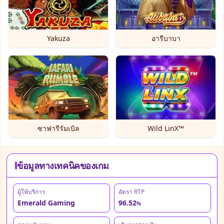
Yakuza
อารีบาบา
ซาฟารีรัมเบิล
Wild LinX™
ข้อมูลทางเทคนิคของเกม
ผู้ให้บริการ
อัตรา RTP
Emerald Gaming
96.52
%