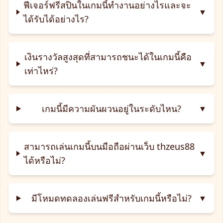
ฟีเจอร์ฟรีสปินในเกมนี้ทำงานอย่างไรและจะ
▼
ได้รับได้อย่างไร?
เงินรางวัลสูงสุดที่สามารถชนะได้ในเกมนี้คือ
▼
เท่าไหร่?
เกมนี้มีความผันผวนอยู่ในระดับไหน?
▼
สามารถเล่นเกมนี้บนมือถือผ่านเว็บ thzeus88
▼
ได้หรือไม่?
มีโหมดทดลองเล่นฟรีสำหรับเกมนี้หรือไม่?
▼