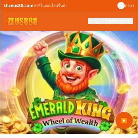
thzeus88.com
คาสิโนออนไลน์ชั้นนำ
ภาษา
เข้าสู่ระบบ
สมัครสมาชิก
▶