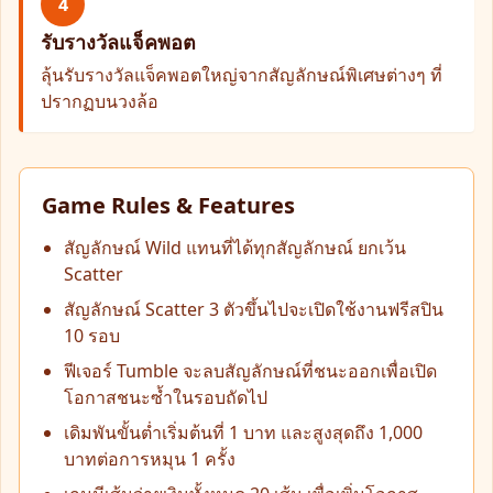
4
รับรางวัลแจ็คพอต
ลุ้นรับรางวัลแจ็คพอตใหญ่จากสัญลักษณ์พิเศษต่างๆ ที่
ปรากฏบนวงล้อ
Game Rules & Features
สัญลักษณ์ Wild แทนที่ได้ทุกสัญลักษณ์ ยกเว้น
Scatter
สัญลักษณ์ Scatter 3 ตัวขึ้นไปจะเปิดใช้งานฟรีสปิน
10 รอบ
ฟีเจอร์ Tumble จะลบสัญลักษณ์ที่ชนะออกเพื่อเปิด
โอกาสชนะซ้ำในรอบถัดไป
เดิมพันขั้นต่ำเริ่มต้นที่ 1 บาท และสูงสุดถึง 1,000
บาทต่อการหมุน 1 ครั้ง