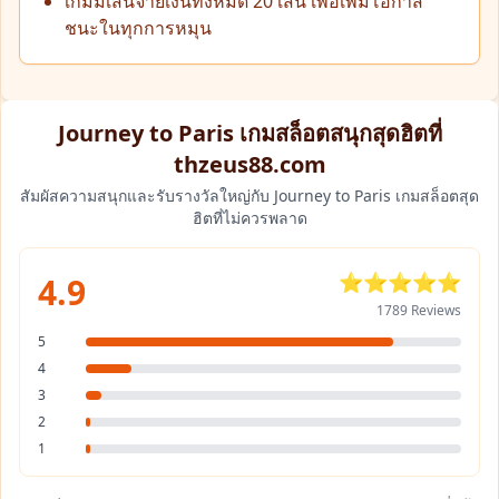
เกมมีเส้นจ่ายเงินทั้งหมด 20 เส้น เพื่อเพิ่มโอกาส
ชนะในทุกการหมุน
Journey to Paris เกมสล็อตสนุกสุดฮิตที่
thzeus88.com
สัมผัสความสนุกและรับรางวัลใหญ่กับ Journey to Paris เกมสล็อตสุด
ฮิตที่ไม่ควรพลาด
⭐⭐⭐⭐⭐
4.9
1789 Reviews
5
4
3
2
1