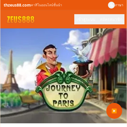
thzeus88.com
คาสิโนออนไลน์ชั้นนำ
ภาษา
เข้าสู่ระบบ
สมัครสมาชิก
▶