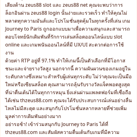
เสียงด้าน zeus88 slot และ zeus88 net คุณจะพบว่าการ
ล็อกอินผ่าน zeus88 login นั้นง่ายและรวดเร็ว ทำให้คุณไม่
พลาดทุกความมันส์และโปรโมชั่นสุดคุ้มในทุกครั้งที่เล่น เกม
Journey to Paris ถูกออกแบบมาเพื่อความสนุกและสามารถ
ตอบโจทย์นักเดิมพันที่รักการเล่นสล็อตออนไลน์แบบ slot
online และเกมพนันออนไลน์ที่มี UX/UI สะดวกต่อการใช้
งาน
ด้วยค่า RTP อยู่ที่ 97.1% ทำให้เกมนี้เป็นตัวเลือกที่มีโอกาส
ชนะและจ่ายรางวัลสูง นอกจากนี้ ความผันผวนของเกมอยู่ใน
ระดับกลางซึ่งเหมาะสำหรับผู้เล่นทุกระดับ ไม่ว่าคุณจะเป็นมือ
ใหม่หรือเซียนสล็อต คุณสามารถลุ้นรับรางวัลแจ็คพอตสูงสุด
ที่น่าตื่นเต้นได้ในทุกการหมุน ยิ่งเล่นผ่านแพลตฟอร์มที่เชื่อถือ
ได้เช่น thzeus88.com คุณจะได้รับประสบการณ์เล่นอย่างลื่น
ไหลไม่มีสะดุด และสนุกกับโปรโมชั่นหลากหลายที่ช่วยเพิ่ม
มูลค่าการเดิมพันอย่างมาก
อย่ารอช้า! เข้าร่วมสนุกกับ Journey to Paris ได้ที่
thzeus88.com และสัมผัสความตื่นเต้นกับเกมที่มีความ